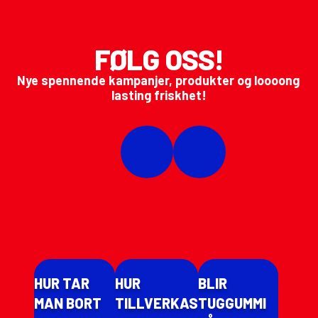
FØLG OSS!
Nye spennende kampanjer, produkter og loooong 
lasting friskhet!
HUR TAR
HUR
BLIR
MAN BORT
TILLVERKAS
TUGGUMMI