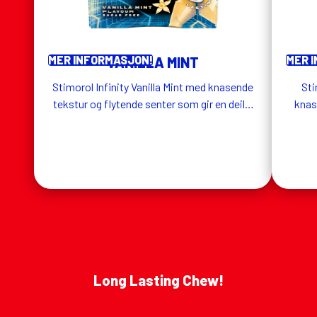
MER INFORMASJON!
MER 
VANILLA MINT
Stimorol Infinity Vanilla Mint med knasende
Sti
tekstur og flytende senter som gir en deilig
knas
smak av vanilje og mint.
gi
Long Lasting Chew!