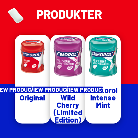
PRODUKTER
Stimorol
Stimorol
Stimorol
IEW PRODUCT
VIEW PRODUCT
VIEW PRODUCT
Original
Wild
Intense
Cherry
Mint
(Limited
Edition)