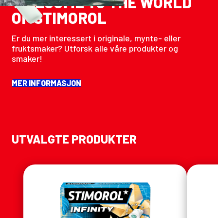
WELCOME TO THE WORLD
OF STIMOROL
Er du mer interessert i originale, mynte- eller
fruktsmaker? Utforsk alle våre produkter og
smaker!
MER INFORMASJON
UTVALGTE PRODUKTER